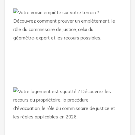
Mon
voisin
empiè
sur
mon
terrai
:
20
juillet
2026
Squa
d’un
loge
:
quels
sont
les