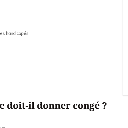
tes handicapés.
 doit-il donner congé ?
on ;