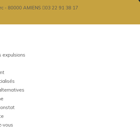
lerc - 80000 AMIENS
03 22 91 38 17
 expulsions
nt
ialisés
alternatives
ne
onstat
te
z-vous