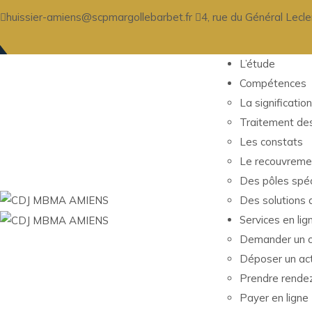
huissier-amiens@scpmargollebarbet.fr
4, rue du Général Lec
L’étude
Compétences
La signification
Traitement des
Les constats
Le recouvreme
Des pôles spéc
Des solutions 
Services en lig
Demander un c
Déposer un ac
Prendre rende
Payer en ligne