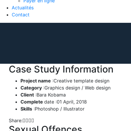
Payer en ligne
Actualités
Contact
Case Study Information
Project name
:Creative template design
Category
:Graphics design / Web design
Client
:Bara Kobama
Complete
date :01 April, 2018
Skills
:Photoshop / Illustrator
Share:
Sexual Offences